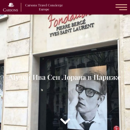
Carsons Travel Concierge
Europe
Музей Ива Сен Лорана в Париже