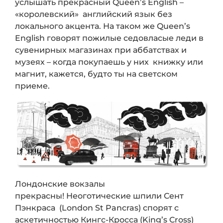
услышать прекрасный Queen’s English –
«королевский» английский язык без
локального акцента. На таком же Queen’s
English говорят пожилые седовласые леди в
сувенирных магазинах при аббатствах и
музеях – когда покупаешь у них книжку или
магнит, кажется, будто ты на светском
приеме.
Лондонские вокзалы
прекрасны! Неоготические шпили Сент
Пэнкраса (London St Pancras) спорят с
аскетичностью Кингс-Кросса (King’s Cross)