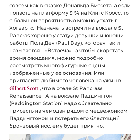
совсем как в сказке Дональда Биссета, а если
попасть на платформу 9 ¾ на Кингс Кросс, то
с большой вероятностью можно уехать в
Хогвартс. Назначать встречи на вокзале St
Pancras хорошо у статуи девушки и юноши
работы Пола Дея (Paul Day), которая так и
называется – «Встреча», а чтобы скоротать
время ожидания, можно подробно
рассмотреть многофигурные сцены,
изображенные у ее основания. Или
пригласите любимого человека на ужин в
Gilbert Scott
, что в отеле St Pancrass
Renaissance. А на вокзале Паддингтон
(Paddington Station) надо обязательно
присесть на чемодан рядом с медвежонком
Паддингтоном и потереть его блестящий
бронзовый нос, ему будет приятно.