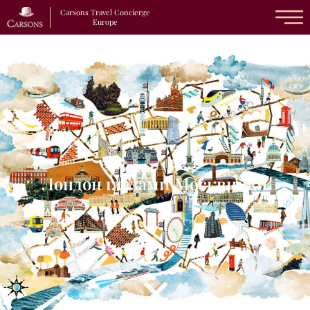
Carsons Travel Concierge
Europe
Лондон глазами Москвички