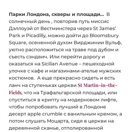
Парки Лондона, скверы и площади…
В
солнечный день , повторив путь миссис
Дэллоуэй от Вестминстера через St James’
Park и Picadilly, можно дойти до Bloomsbury
Square, осененной духом Вирджинии Вульф,
уютно расположиться на траве под дубом и
съесть сэндвич. Или перейти дорогу и
оказаться на Sicilian Avenue – пешеходной
улочке с кафе и магазинами-ателье мужских
костюмов. А еще прекрасно сидеть и есть
St Martin–in–the-
ланч на ступеньках церкви
Fields
, что на Трафальгарской площади, или
спуститься в крипту на модерновом лифте,
чтобы попробовать лучший в Лондоне
десерт apple crumble с ванильным кремом, а
потом слушать Моцарта, сидя в церкви на
деревянной скамье, отполированной