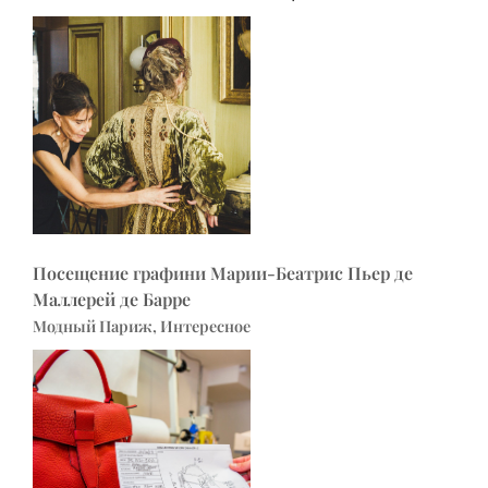
Посещение графини Марии-Беатрис Пьер де
Маллерей де Барре
Модный Париж, Интересное