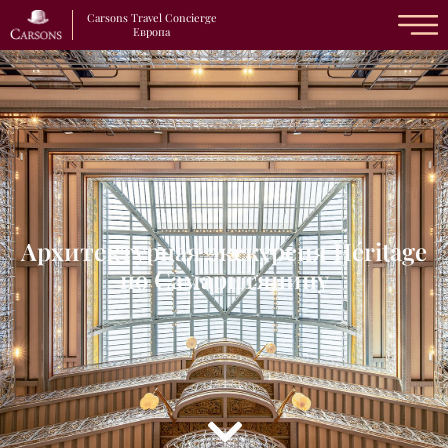
Carsons Travel Concierge
Европа
Архитектурная экскурсия Héritage
по Самаритянину