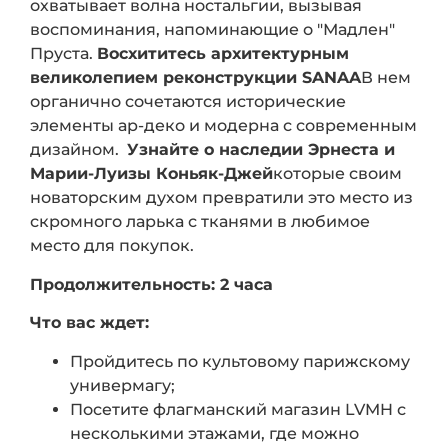
охватывает волна ностальгии, вызывая
воспоминания, напоминающие о "Мадлен"
Пруста.
Восхититесь архитектурным
великолепием реконструкции SANAA
В нем
органично сочетаются исторические
элементы ар-деко и модерна с современным
дизайном.
Узнайте о наследии Эрнеста и
Марии-Луизы Коньяк-Джей
которые своим
новаторским духом превратили это место из
скромного ларька с тканями в любимое
место для покупок.
Продолжительность: 2 часа
Что вас ждет:
Пройдитесь по культовому парижскому
универмагу;
Посетите флагманский магазин LVMH с
несколькими этажами, где можно